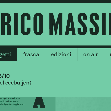
getti
frasca
edizioni
on air
3/10
, el ceebu jën)