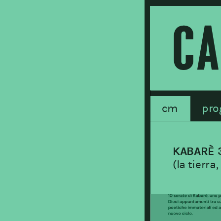
cm
pro
KABARÈ 
(la tierra