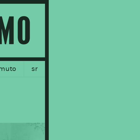
muto
sr