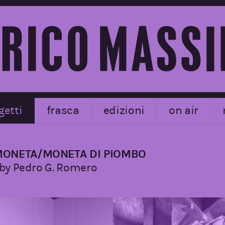
getti
frasca
edizioni
on air
ONETA/MONETA DI PIOMBO
 by Pedro G. Romero