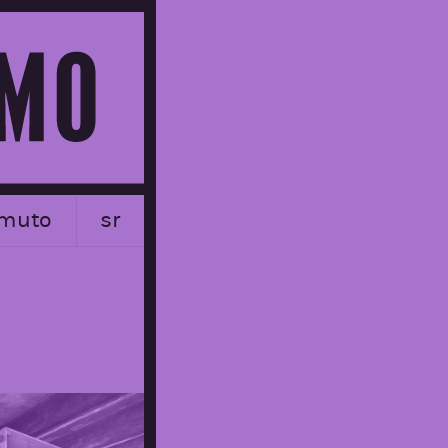
muto
sr