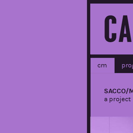
cm
pro
SACCO/M
a project