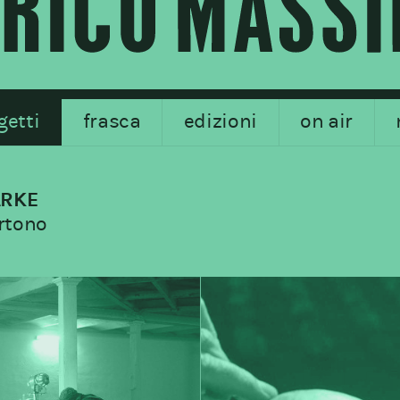
getti
frasca
edizioni
on air
ARKE
artono