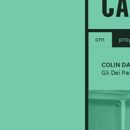
cm
pro
COLIN D
Gli Dei P