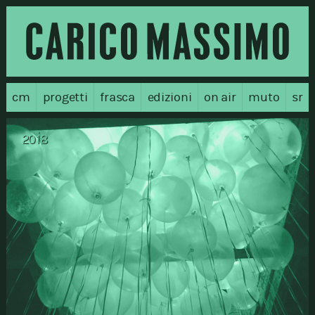
cm
progetti
frasca
edizioni
on air
muto
sr
2018